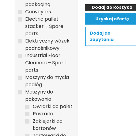
SMITH
packaging
Dodaj do koszyka
Elektryczny
Conveyors
Wózek
Electric pallet
Uzyskaj ofertę
Widłowy
stacker – Spare
XT2
Dodaj do
parts
–
zapytania
Elektryczny wózek
Ładowarka
podnośnikowy
Industrial Floor
Cleaners – Spare
parts
Maszyny do mycia
podłóg
Maszyny do
pakowania
Owijarki do palet
Paskarki
Zaklejarki do
kartonów
Zgrzewarki do