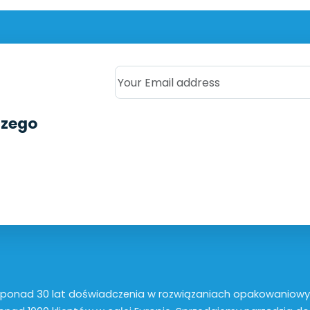
Your Email address
szego
ponad 30 lat doświadczenia w rozwiązaniach opakowaniow