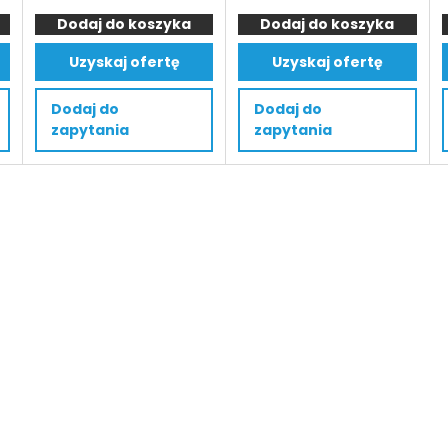
SMITH
Wózek
300 €.
239 €.
325 €.
269 €.
Dodaj do koszyka
Elektryczny
Dodaj do koszyka
widłowy
Wózek
elektryczny
Uzyskaj ofertę
Uzyskaj ofertę
Paletowy
SMITH
CLJB
XT2
Dodaj do
Dodaj do
–
–
zapytania
zapytania
Akumulator
Akumulator
(12/100
48
V/Ah)
V/10h