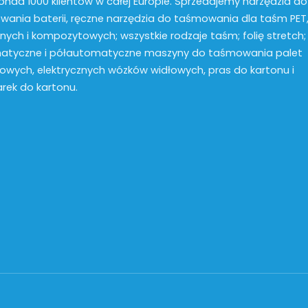
onad 1000 klientów w całej Europie. Sprzedajemy narzędzia do
ania baterii, ręczne narzędzia do taśmowania dla taśm PET,
lnych i kompozytowych; wszystkie rodzaje taśm; folię stretch;
atyczne i półautomatyczne maszyny do taśmowania palet
kowych, elektrycznych wózków widłowych, pras do kartonu i
arek do kartonu.