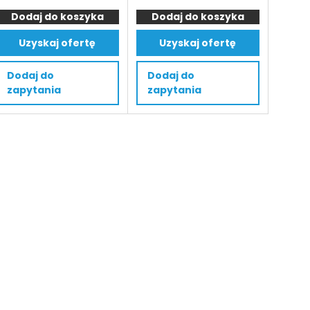
SMITH
Elektryczny
449 €.
289 €.
1.600 €.
1.399 €.
Dodaj do koszyka
Elektryczny
Dodaj do koszyka
wózek
Wózek
paletowy
Uzyskaj ofertę
Uzyskaj ofertę
Paletowy
SMITH
CLE
z
Dodaj do
Dodaj do
–
wagą
zapytania
zapytania
z
SLL3C
bazą
1530
S-
–
Ride
nośność
–
1500
Akumulator
kg,
(12V/120AH)
wysokość
podnoszenia
200
mm,
Li
on
24/30