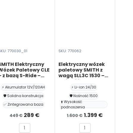
SKU: 770030_01
SKU: 770062
SMITH Elektryczny
Elektryczny wózek
Wózek Paletowy CLE
paletowy SMITH z
– z bazą S-Ride –
wagą SLL3C 1530 –
Akumulator
nośność 1500 kg,
(12V/120AH)
wysokość
⚡ Akumulator 12V/120AH
⚡ Li-ion 24/30
podnoszenia 200
🛡️ Solidna konstrukcja
🛡️ Nośność 1500
mm, Li on 24/30 –
⬆️ Wysokość
V/Ah
✅ Zintegrowana baza
podnoszenia
na
Pierwotna
Aktualna
Pierwotna
Aktualna
289
€
1.399
€
449
€
1.600
€
cena
cena
cena
cena
ilość
ilość
wynosiła:
wynosi:
wynosiła:
wynosi: