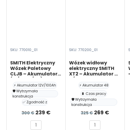
wysokiej
SKU: 770010_01
SKU: 770200_01
SMITH Elektryczny
Wózek widłowy
2
Wózek Paletowy
elektryczny SMITH
CLJB – Akumulator
XT2 – Akumulator 48
(12/100 V/Ah)
V/10h
⚡ Akumulator 12V/100Ah
⚡ Akumulator 48
🛡️ Wytrzymała
🔋 Czas pracy
konstrukcja
🛡️ Wytrzymała
✅ Zgodność z
konstrukcja
Pierwotna
Aktualna
Pierwotna
Aktual
239
€
269
€
300
€
325
€
cena
cena
cena
cena
ilość
ilość
wynosiła:
wynosi:
wynosiła:
wynosi: