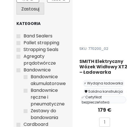
Zastosuj
KATEGORIA
Band Sealers
Pallet strapping
SKU: 770200_02
Strapping Seals
Agregaty
SMITH Elektryczny
prądotwórcze
Wózek Widłowy XT
Bandownice
– Ładowarka
Bandownice
akumulatorowe
⚡ Wydajna ładowarka
Bandownice
🛡️ Solidna konstrukcja
ręczne i
✅ Certyfikat
bezpieczeństwa
pneumatyczne
179
€
Zestawy do
bandowania
ilość
Cardboard