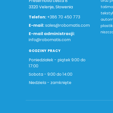
Prešernova cesta 8
oraz p
3320 Velenje, Słowenia
taśmow
teksty
Telefon:
+386 70 450 773
autom
E-mail:
sales@robomatis.com
plasti
niszcz
E-mail administracji:
info@robomatis.com
GODZINY PRACY
Poniedziałek - piątek 9:00 do
17:00
Sobota - 9:00 do 14:00
Niedziela - zamknięte