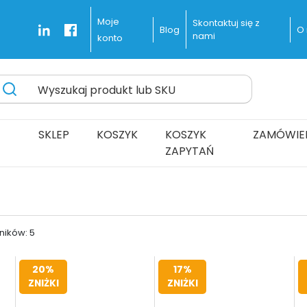
Moje
Skontaktuj się z
Blog
O
nami
konto
Wyszukaj produkt lub SKU
zesyłką Wysokiej jakości Urządzeń do Taśmowania
ines Delivered Fast and Free
SKLEP
KOSZYK
KOSZYK
ZAMÓWIE
ZAPYTAŃ
Posortowane
ników: 5
według
ceny:
20%
17%
od
ZNIŻKI
ZNIŻKI
niskiej
do