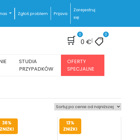
Zarejestruj
 nas
Zgłoś problem
Prijava
się
0
0
🛒
|
0
€
NIE
STUDIA
OFERTY
PRZYPADKÓW
SPECJALNE
36%
13%
ZNIŻKI
ZNIŻKI