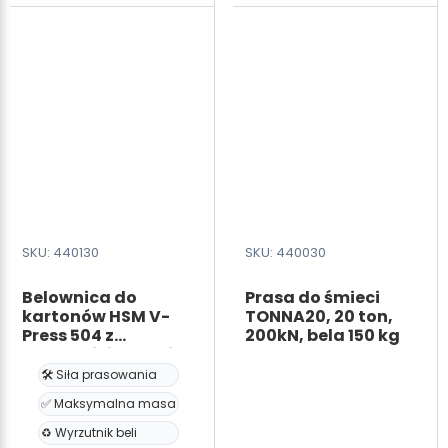
bale
eco
80kg
3T,
30KN,
waga
beli
50kg
SKU: 440130
SKU: 440030
Belownica do
Prasa do śmieci
kartonów HSM V-
TONNA20, 20 ton,
Press 504 z
200kN, bela 150 kg
wyrzutnikiem beli
4T, 40 kN, masa beli
🛠️ Siła prasowania
60kg
✅ Maksymalna masa
♻️ Wyrzutnik beli