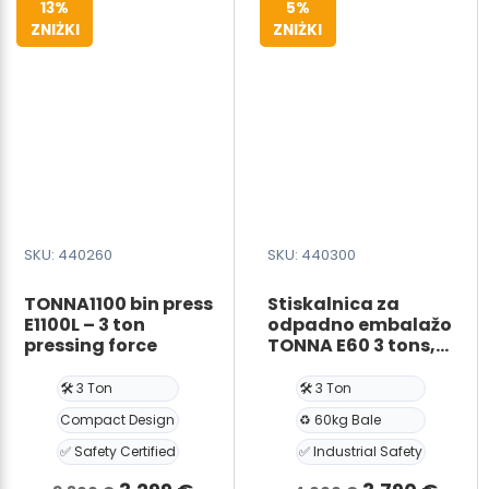
13%
5%
force
80kg
ZNIŻKI
ZNIŻKI
SKU: 440260
SKU: 440300
TONNA1100 bin press
Stiskalnica za
E1100L – 3 ton
odpadno embalažo
pressing force
TONNA E60 3 tons,
30kN, bale 60kg
🛠️ 3 Ton
🛠️ 3 Ton
Compact Design
♻️ 60kg Bale
✅ Safety Certified
✅ Industrial Safety