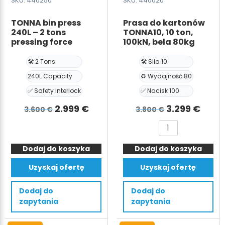
SKU: 440250
SKU: 440020
TONNA bin press
Prasa do kartonów
240L – 2 tons
TONNA10, 10 ton,
pressing force
100kN, bela 80kg
🛠️ 2 Tons
🛠️ Siła 10
240L Capacity
♻️ Wydajność 80
✅ Safety Interlock
✅ Nacisk 100
Pierwotna
Aktualna
Pierwotna
Aktu
2.999
€
3.299
€
3.600
€
3.800
€
cena
cena
cena
cena
ilość
ilość
wynosiła:
wynosi:
wynosiła:
wyno
TONNA
Prasa
3.600 €.
2.999 €.
3.800 €.
3.299
Dodaj do koszyka
bin
Dodaj do koszyka
do
press
kartonów
Uzyskaj ofertę
Uzyskaj ofertę
240L
TONNA10,
-
10
Dodaj do
Dodaj do
2
ton,
zapytania
zapytania
tons
100kN,
pressing
bela