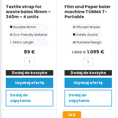
Textile strap for
Film and Paper baler
waste bales 16mm –
machine TONNA T-
340m – 4 units
Portable
🛡️ Durable 16mm
♻️ Efficient Waste
♻️ Eco-Friendly Material
🛡️ Safety Guard
⚡ 340m Length
🧰 Portable Design
Pierwotna
Aktu
89
€
1.095
€
1.600
€
cena
cena
ilość
ilość
wynosiła:
wynos
Textile
Film
1.600 €.
1.095
Dodaj do koszyka
strap
Dodaj do koszyka
and
for
Paper
Uzyskaj ofertę
Uzyskaj ofertę
waste
baler
bales
machine
Dodaj do
Dodaj do
16mm
TONNA
zapytania
zapytania
-
T-
340m
Portable
14%
-