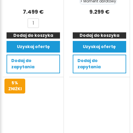
⚡ Moment obrotowy
7.499
€
9.299
€
ilość
ilość
Zgniatarka
Prasa
Dodaj do koszyka
do
Dodaj do koszyka
do
kartonów
odpadów
Uzyskaj ofertę
Uzyskaj ofertę
TONNA30,
HSM
30
V-
Dodaj do
Dodaj do
ton,
Press
zapytania
zapytania
300kN,
610
bela
eco
5%
250
12
ZNIŻKI
kg
ton,
bele
120kNm
100kg