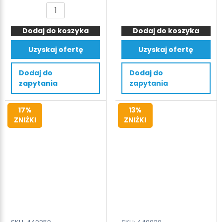
cena
cena
ilość
ilość
wynosiła:
wyno
Prasa
Prasa
3.499 €.
2.999
Dodaj do koszyka
do
Dodaj do koszyka
do
folii
papieru
Uzyskaj ofertę
Uzyskaj ofertę
HSM
TONNA5,
V-
5
Dodaj do
Dodaj do
Press
tons,
zapytania
zapytania
60
50kN,
bale
17%
13%
40kg
ZNIŻKI
ZNIŻKI