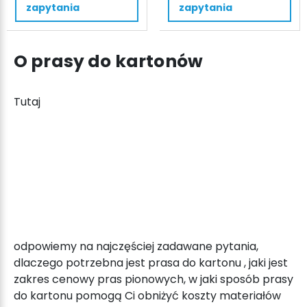
ton,
V-
zapytania
zapytania
450kN,
Press
bela
818
450
plus
O prasy do kartonów
kg
18,5
tony,
185kN,
Tutaj
bele
200kg
odpowiemy na najczęściej zadawane pytania,
dlaczego potrzebna jest
prasa do kartonu
, jaki jest
zakres cenowy
pras pionowych
,
w jaki sposób
prasy
do kartonu
pomogą Ci obniżyć koszty materiałów