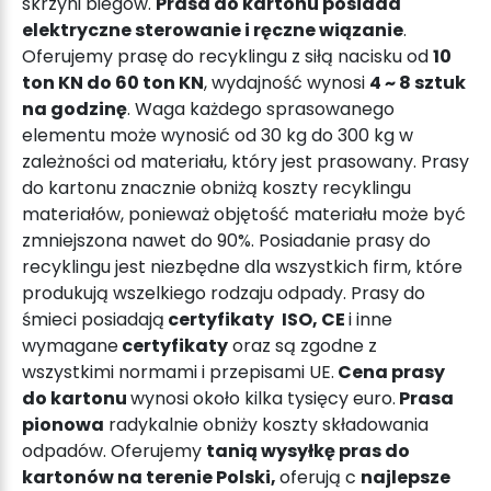
skrzyni biegów.
Prasa do kartonu posiada
elektryczne sterowanie i ręczne wiązanie
.
Oferujemy
prasę do recyklingu z
siłą nacisku od
10
ton KN do 60 ton KN
, wydajność wynosi
4 ~ 8 sztuk
na godzinę
. Waga każdego sprasowanego
elementu może wynosić od 30 kg do 300 kg w
zależności od materiału, który jest prasowany.
Prasy
do kartonu znacznie obniżą koszty recyklingu
materiałów, ponieważ objętość materiału może być
zmniejszona nawet do 90%. Posiadanie prasy do
recyklingu jest niezbędne dla wszystkich firm, które
produkują wszelkiego rodzaju odpady. Prasy do
śmieci posiadają
certyfikaty
ISO, CE
i inne
wymagane
certyfikaty
oraz są zgodne z
wszystkimi normami i przepisami UE.
Cena prasy
do kartonu
wynosi około kilka tysięcy euro.
Prasa
pionowa
radykalnie obniży koszty składowania
odpadów. Oferujemy
tanią wysyłkę pras do
kartonów na terenie Polski,
oferują c
najlepsze