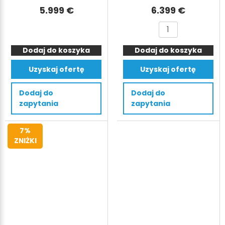
5.999
€
6.399
€
ilość
ilość
Belownica
Prasa
Dodaj do koszyka
do
Dodaj do koszyka
do
kartonów
śmieci
Uzyskaj ofertę
Uzyskaj ofertę
HSM
TONNA20,
V-
20
Dodaj do
Dodaj do
Press
ton,
zapytania
zapytania
504
200kN,
z
bela
7%
wyrzutnikiem
150
ZNIŻKI
beli
kg
4T,
40
kN,
masa
beli
60kg