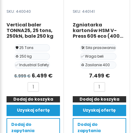
SKU: 440040
SKU: 440141
Vertical baler
Zgniatarka
TONNA25, 25 tons,
kartonów HSM V-
250kN, bale 250 kg
Press 605 eco (400V)
z wyrzutnikiem bel
5,7T, 57 kN, waga
🛡️ 25 Tons
🛠️ Siła prasowania
beli 70kg
♻️ 250 kg
✅ Waga beli
✅ Industrial Safety
♻️ Zasilanie 400
Pierwotna
Aktualna
6.499
€
7.499
€
6.999
€
cena
cena
ilość
ilość
wynosiła:
wynosi:
Vertical
Zgniatarka
6.999 €.
6.499 €.
Dodaj do koszyka
baler
Dodaj do koszyka
kartonów
TONNA25,
HSM
Uzyskaj ofertę
Uzyskaj ofertę
25
V-
tons,
Press
Dodaj do
Dodaj do
250kN,
605
zapytania
zapytania