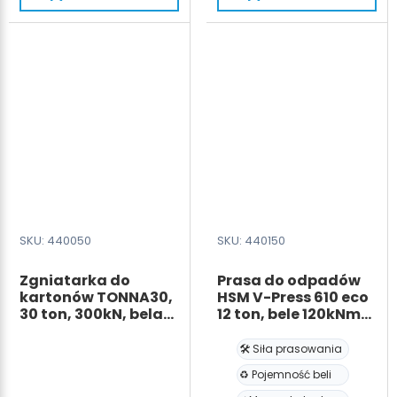
bale
eco
250
(400V)
kg
z
wyrzutnikiem
bel
5,7T,
57
kN,
waga
beli
70kg
SKU: 440050
SKU: 440150
Zgniatarka do
Prasa do odpadów
kartonów TONNA30,
HSM V-Press 610 eco
30 ton, 300kN, bela
12 ton, bele 120kNm
250 kg
100kg
🛠️ Siła prasowania
♻️ Pojemność beli