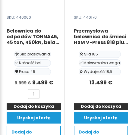
SKU: 440060
SKU: 440170
Belownica do
Przemysłowa
odpadów TONNA45,
belownica do śmieci
45 ton, 450kN, bela
HSM V-Press 818 plus
450 kg
18,5 tony, 185kN, bele
200kg
🛠️ Siła prasowania
🛠️ Siła 185
✅ Nośność beli
✅ Maksymalna waga
🛡️ Prasa 45
♻️ Wydajność 18,5
Pierwotna
Aktualna
9.499
€
13.499
€
9.999
€
cena
cena
ilość
ilość
wynosiła:
wynosi:
Belownica
Przemysłowa
9.999 €.
9.499 €.
Dodaj do koszyka
do
Dodaj do koszyka
belownica
odpadów
do
Uzyskaj ofertę
Uzyskaj ofertę
TONNA45,
śmieci
45
HSM
Dodaj do
Dodaj do