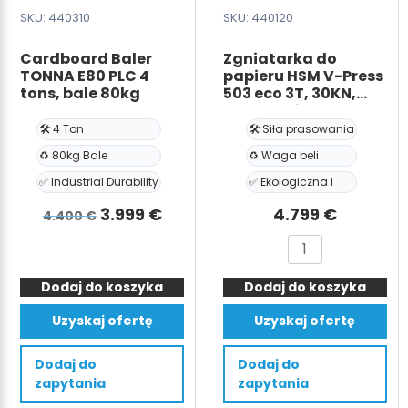
SKU: 440310
SKU: 440120
Cardboard Baler
Zgniatarka do
TONNA E80 PLC 4
papieru HSM V-Press
tons, bale 80kg
503 eco 3T, 30KN,
waga beli 50kg
🛠️ 4 Ton
🛠️ Siła prasowania
♻️ 80kg Bale
♻️ Waga beli
✅ Industrial Durability
✅ Ekologiczna i
Pierwotna
Aktualna
3.999
€
4.799
€
4.400
€
cena
cena
ilość
ilość
wynosiła:
wynosi:
Cardboard
Zgniatarka
4.400 €.
3.999 €.
Dodaj do koszyka
Baler
Dodaj do koszyka
do
TONNA
papieru
Uzyskaj ofertę
Uzyskaj ofertę
E80
HSM
PLC
V-
Dodaj do
Dodaj do
4
Press
zapytania
zapytania
tons,
503