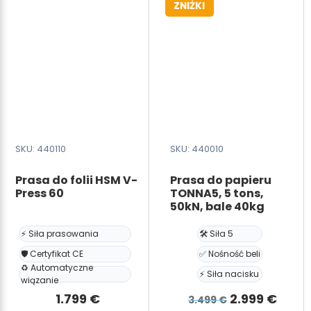
ZNIŻKI
4
units
SKU: 440110
SKU: 440010
Prasa do folii HSM V-
Prasa do papieru
Press 60
TONNA5, 5 tons,
50kN, bale 40kg
⚡ Siła prasowania
🛠️ Siła 5
🛡️ Certyfikat CE
✅ Nośność beli
♻️ Automatyczne
⚡ Siła nacisku
wiązanie
Pierwotna
Aktu
1.799
€
2.999
€
3.499
€