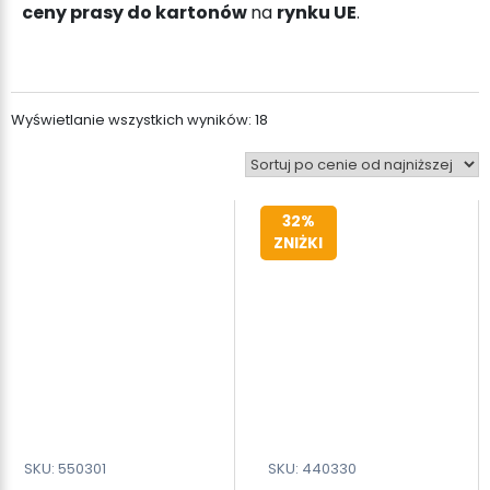
ceny prasy do kartonów
na
rynku UE
.
Posortowane
Wyświetlanie wszystkich wyników: 18
według
ceny:
od
niskiej
32%
do
wysokiej
ZNIŻKI
SKU: 550301
SKU: 440330