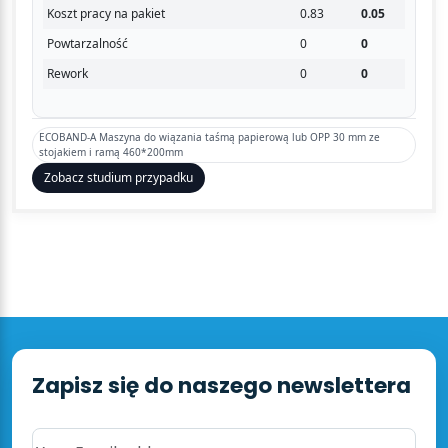
Koszt pracy na pakiet
0.83
0.05
Powtarzalność
0
0
Rework
0
0
ECOBAND-A Maszyna do wiązania taśmą papierową lub OPP 30 mm ze
stojakiem i ramą 460*200mm
Zobacz studium przypadku
Zapisz się do naszego newslettera
Your Email address