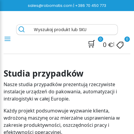
Przejdź
sales@robomatis.com |
+386 70 450 773
do
treści
Bandownica24.pl® – z Szybką Darmową
Battery Strapping Tools and Packing Machines
Wyszukaj produkt lub SKU
przesyłką Wysokiej jakości Urządzeń do
Delivered Fast and Free
Taśmowania
0
0
🛒
0
€
|
Studia przypadków
Nasze studia przypadków prezentują rzeczywiste
instalacje urządzeń do pakowania, automatyzacji i
intralogistyki w całej Europie.
Każdy projekt podsumowuje wyzwanie klienta,
wdrożoną maszynę oraz mierzalne usprawnienia w
zakresie produktywności, oszczędności pracy i
efektywności operacyjnej.