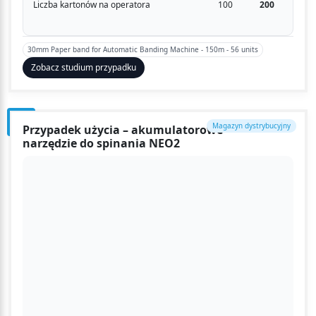
Liczba kartonów na operatora
100
200
30mm Paper band for Automatic Banding Machine - 150m - 56 units
Zobacz studium przypadku
Magazyn dystrybucyjny
Przypadek użycia – akumulatorowe
narzędzie do spinania NEO2