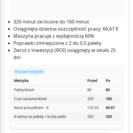
320 minut skrócone do 160 minut
Osiągnięta dzienna oszczędność pracy: 66,67 €
Maszyna pracuje z wydajnością 60%
Poprawki zmniejszone z 2 do 0,5 palety
Zwrot z inwestycji (ROI) osiągnięty w około 25
dni
Kluczowe wskaźniki
Metryka
Przed
Po
Palety/dzień
80
80
Czas spinania/dzień
320
160
Koszt pracy/dzień – €
133.33
66.67
4 taśmy na paletę × liczba palet
320
320